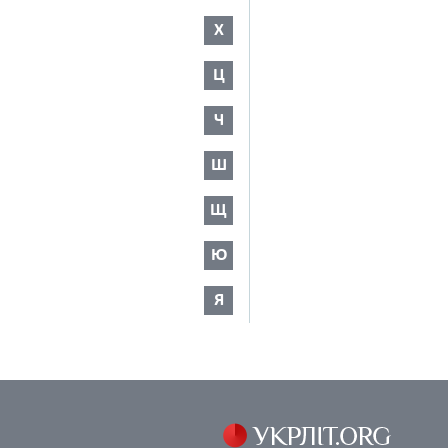
Х
Ц
Ч
Ш
Щ
Ю
Я