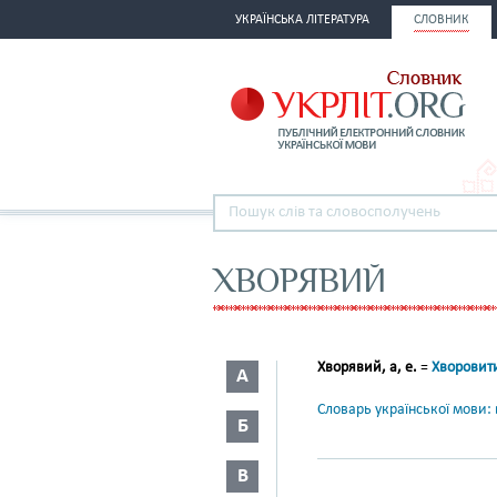
УКРАЇНСЬКА ЛІТЕРАТУРА
СЛОВНИК
ХВОРЯВИЙ
Хворявий, а, е.
=
Хворовит
А
Словарь української мови: в
Б
В