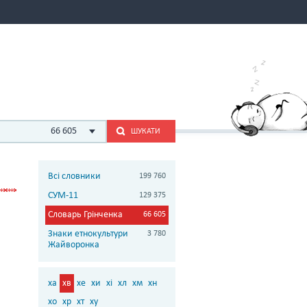
66 605
ШУКАТИ
Всі словники
199 760
СУМ-11
129 375
Словарь Грінченка
66 605
Знаки етнокультури
3 780
Жайворонка
ха
хв
хе
хи
хі
хл
хм
хн
хо
хр
хт
ху