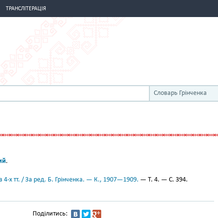
ТРАНСЛІТЕРАЦІЯ
Словарь Грінченка
ий
.
 4-х тт. / За ред. Б. Грінченка. — К., 1907—1909.
— Т. 4. — С. 394.
Поділитись: