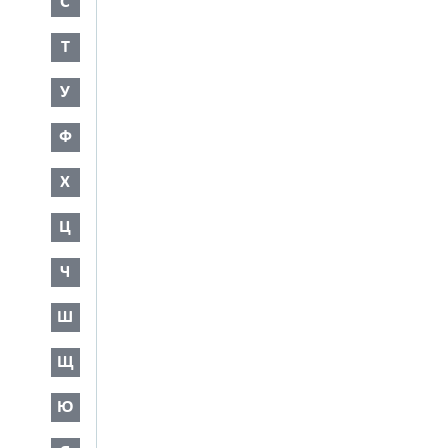
С
Т
У
Ф
Х
Ц
Ч
Ш
Щ
Ю