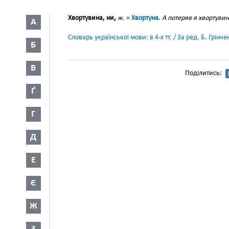
Хвортувина, ни,
ж.
=
Хвортуна
.
А потеряв я хвортувин
А
Словарь української мови: в 4-х тт. / За ред. Б. Грін
Б
В
Поділитись:
Ґ
Г
Д
Е
Є
Ж