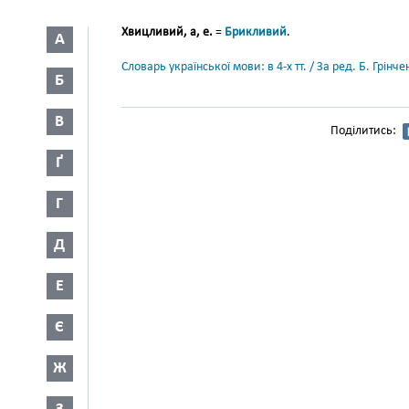
Хвицливий, а, е.
=
Брикливий
.
А
Словарь української мови: в 4-х тт. / За ред. Б. Грін
Б
В
Поділитись:
Ґ
Г
Д
Е
Є
Ж