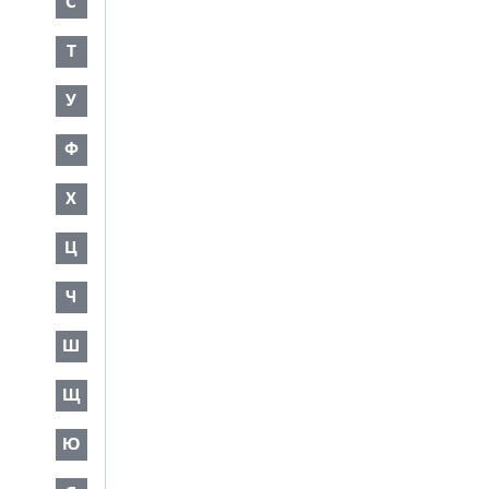
С
Т
У
Ф
Х
Ц
Ч
Ш
Щ
Ю