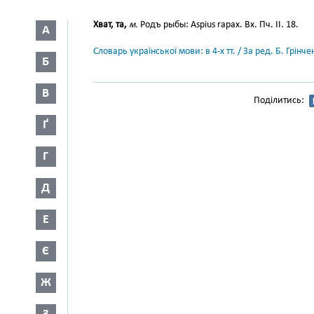
Хват, та,
м.
Родъ рыбы: Aspius rapax. Вх. Пч. II. 18.
А
Словарь української мови: в 4-х тт. / За ред. Б. Грін
Б
В
Поділитись:
Ґ
Г
Д
Е
Є
Ж