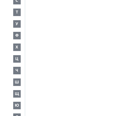
С
Т
У
Ф
Х
Ц
Ч
Ш
Щ
Ю