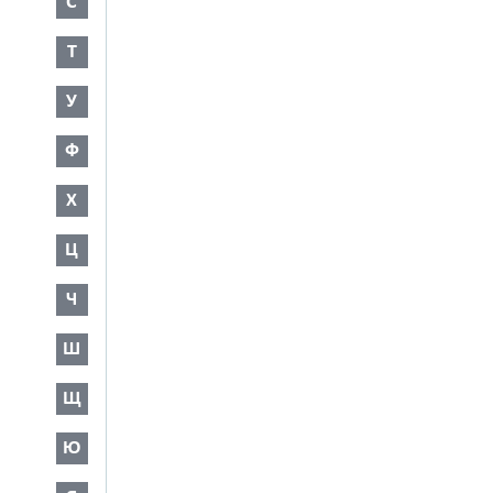
С
Т
У
Ф
Х
Ц
Ч
Ш
Щ
Ю