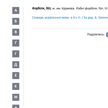
Форботи, бо́т,
ж. мн.
Кружева.
Робит форботи.
Гол. ІІІ
А
Словарь української мови: в 4-х тт. / За ред. Б. Грін
Б
В
Поділитись:
Ґ
Г
Д
Е
Є
Ж