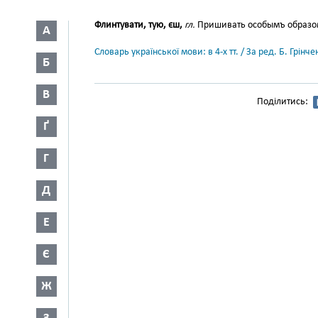
Флинтувати, тую, єш,
гл.
Пришивать особымъ образомъ
А
Словарь української мови: в 4-х тт. / За ред. Б. Грін
Б
В
Поділитись:
Ґ
Г
Д
Е
Є
Ж