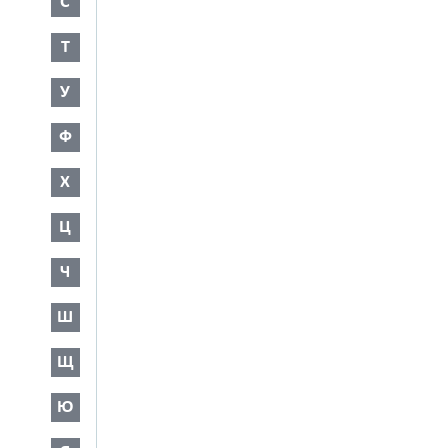
С
Т
У
Ф
Х
Ц
Ч
Ш
Щ
Ю