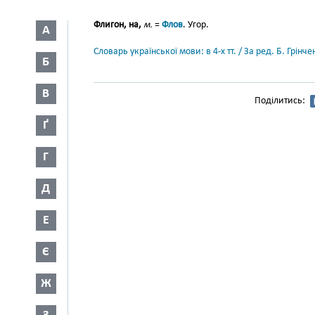
Флигон, на,
м.
=
Флов
. Угор.
А
Словарь української мови: в 4-х тт. / За ред. Б. Грін
Б
В
Поділитись:
Ґ
Г
Д
Е
Є
Ж