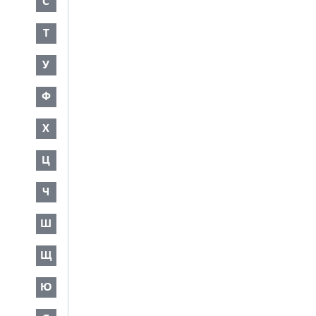
С
Т
У
Ф
Х
Ц
Ч
Ш
Щ
Ю