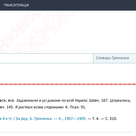
ТРАНСЛІТЕРАЦІЯ
Словарь Грінченка
вся, все.
Задзвонили в усі дзвони по всій Україні.
Шевч. 167.
Цілувались,
ч. 145.
Я ростікся всіма сторонами.
К. Псал. 91.
 4-х тт. / За ред. Б. Грінченка. — К., 1907—1909.
— Т. 4. — С. 310.