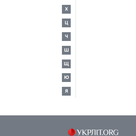
Х
Ц
Ч
Ш
Щ
Ю
Я