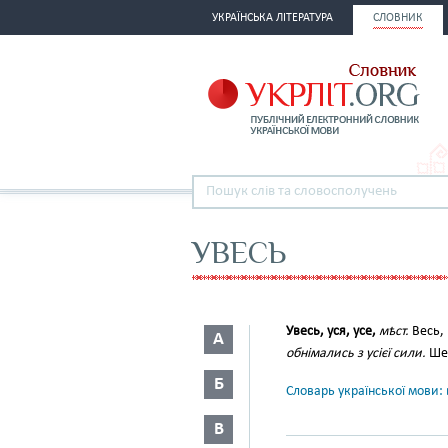
УКРАЇНСЬКА ЛІТЕРАТУРА
СЛОВНИК
УВЕСЬ
Увесь, уся, усе,
мѣст.
Весь, 
А
обнімались з усієї сили.
Шев
Б
Словарь української мови: в
В