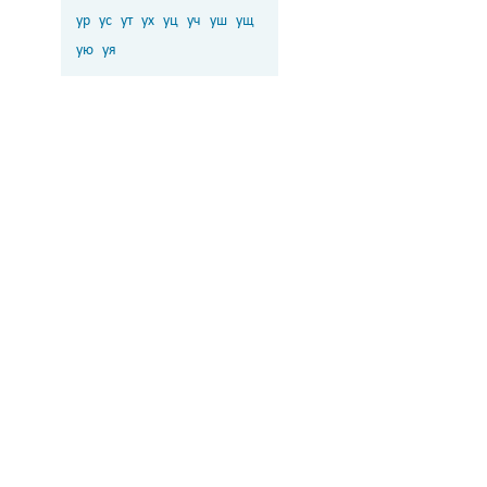
ур
ус
ут
ух
уц
уч
уш
ущ
ую
уя