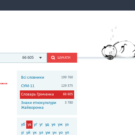
66 605
ШУКАТИ
Всі словники
199 760
СУМ-11
129 375
Словарь Грінченка
66 605
Знаки етнокультури
3 780
Жайворонка
уб
ув
уґ
уг
уд
уе
уж
уз
уї
уй
ук
ул
ум
ун
уо
уп