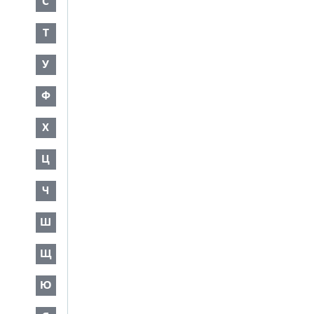
С
Т
У
Ф
Х
Ц
Ч
Ш
Щ
Ю