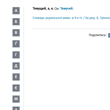
Тямущий, а, е.
См.
Тямучий
.
А
Словарь української мови: в 4-х тт. / За ред. Б. Грін
Б
В
Поділитись:
Ґ
Г
Д
Е
Є
Ж