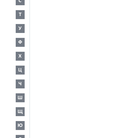
С
Т
У
Ф
Х
Ц
Ч
Ш
Щ
Ю