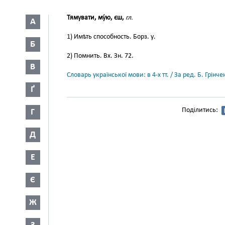
Тямувати, му́ю, єш,
гл.
А
1) Имѣть способность. Борз. у.
Б
2) Помнить. Вх. Зн. 72.
В
Словарь української мови: в 4-х тт. / За ред. Б. Грін
Ґ
Поділитись:
Г
Д
Е
Є
Ж