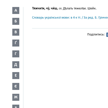
Тяжчити, чу́, чи́ш,
гл.
Дѣлать тяжелѣе. Шейк.
А
Словарь української мови: в 4-х тт. / За ред. Б. Грін
Б
В
Поділитись:
Ґ
Г
Д
Е
Є
Ж