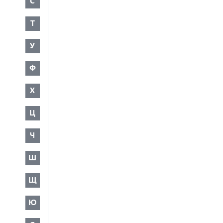
С
Т
У
Ф
Х
Ц
Ч
Ш
Щ
Ю