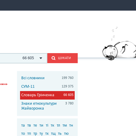
66 605
ШУКАТИ
Всі словники
199 760
СУМ-11
129 375
Словарь Грінченка
66 605
Знаки етнокультури
3 780
Жайворонка
та
тв
те
ти
ті
тк
тл
тм
тн
то
тп
тр
ту
тх
тщ
ть
тю