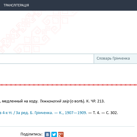
ТРАНСЛІТЕРАЦІЯ
Словарь Грінченка
 медленный на ходу.
Тяжконогий звір
(о волѣ). К. ЧР. 213.
 4-х тт. / За ред. Б. Грінченка. — К., 1907—1909.
— Т. 4. — С. 302.
Поділитись: