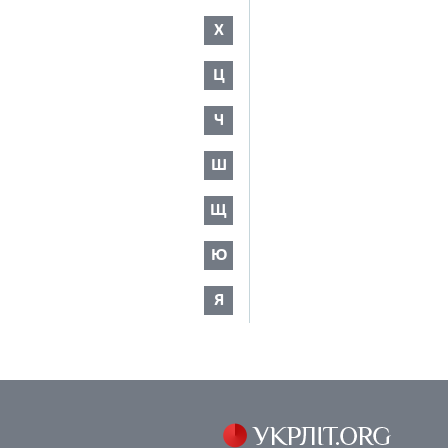
Х
Ц
Ч
Ш
Щ
Ю
Я