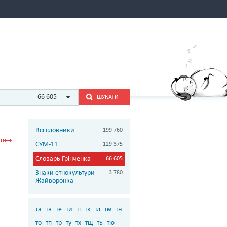
66 605
ШУКАТИ
Всі словники
199 760
СУМ-11
129 375
Словарь Грінченка
66 605
Знаки етнокультури
3 780
Жайворонка
та
тв
те
ти
ті
тк
тл
тм
тн
то
тп
тр
ту
тх
тщ
ть
тю