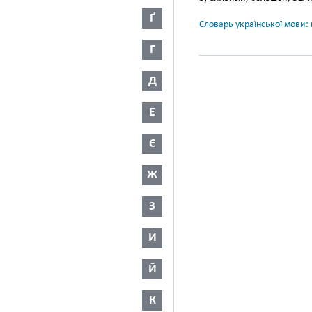
Ґ
Словарь української мови: в
Г
Д
Е
Є
Ж
З
И
Й
К