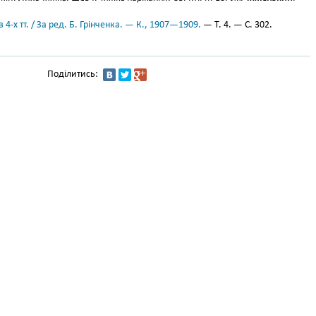
 4-х тт. / За ред. Б. Грінченка. — К., 1907—1909.
— Т. 4. — С. 302.
Поділитись: