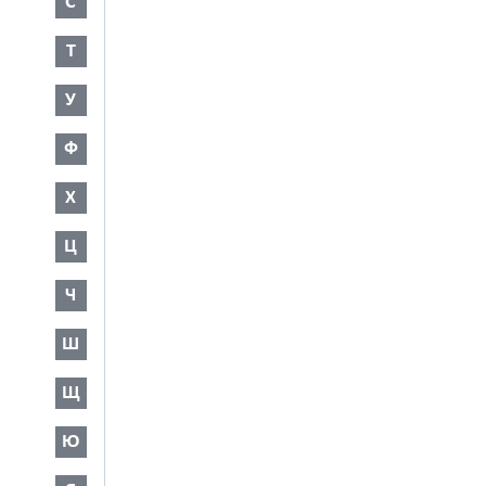
С
Т
У
Ф
Х
Ц
Ч
Ш
Щ
Ю