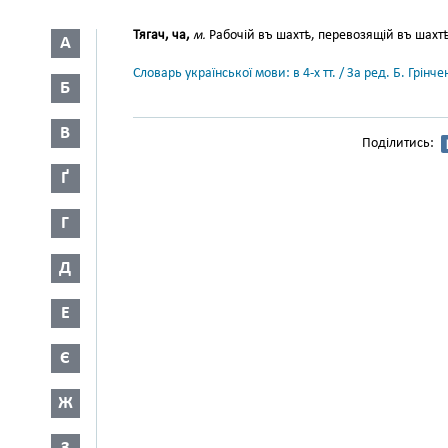
Тягач, ча,
м.
Рабочій въ шахтѣ, перевозящій въ шахтѣ
А
Словарь української мови: в 4-х тт. / За ред. Б. Грін
Б
В
Поділитись:
Ґ
Г
Д
Е
Є
Ж