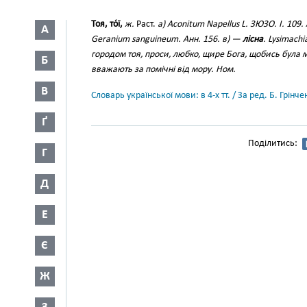
Тоя, то́ї,
ж.
Раст.
a) Aconitum Napellus L. ЗЮЗО. I. 109.
А
Geranium sanguineum. Анн. 156. в) —
лісна
. Lysimachi
городом тоя, проси, любко, щире Бога, щобись була 
Б
вважають за помічні від мору.
Ном.
В
Словарь української мови: в 4-х тт. / За ред. Б. Грін
Ґ
Поділитись:
Г
Д
Е
Є
Ж