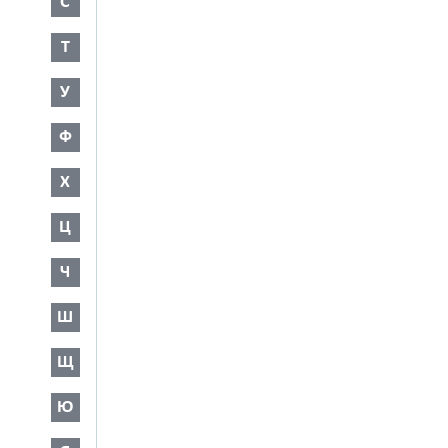
С
Т
У
Ф
Х
Ц
Ч
Ш
Щ
Ю