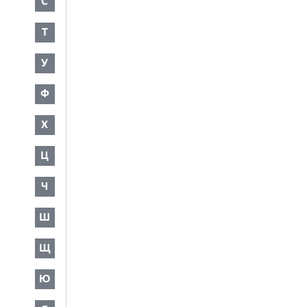
С
Т
У
Ф
Х
Ц
Ч
Ш
Щ
Ю