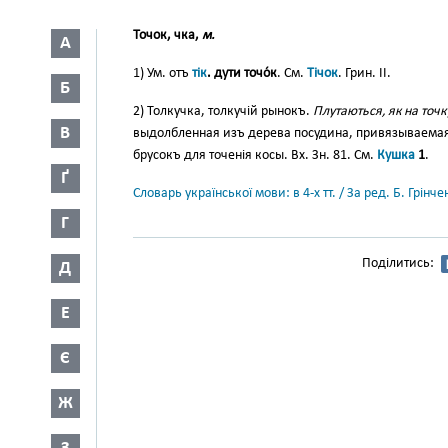
Точок
, чка,
м.
А
1) Ум. отъ
тік
. дути точо́к
. См.
Тічок
. Грин. II.
Б
2) Толкучка, толкучій рынокъ.
Плутаються, як на точк
В
выдолбленная изъ дерева посудина, привязываемая 
брусокъ для точенія косы. Вх. Зн. 81. См.
Кушка
1
.
Ґ
Словарь української мови: в 4-х тт. / За ред. Б. Грін
Г
Поділитись:
Д
Е
Є
Ж