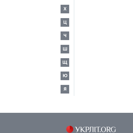
Х
Ц
Ч
Ш
Щ
Ю
Я