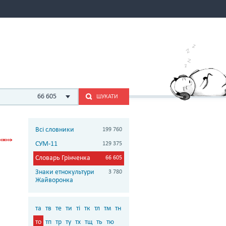
66 605
ШУКАТИ
Всі словники
199 760
СУМ-11
129 375
Словарь Грінченка
66 605
Знаки етнокультури
3 780
Жайворонка
та
тв
те
ти
ті
тк
тл
тм
тн
то
тп
тр
ту
тх
тщ
ть
тю