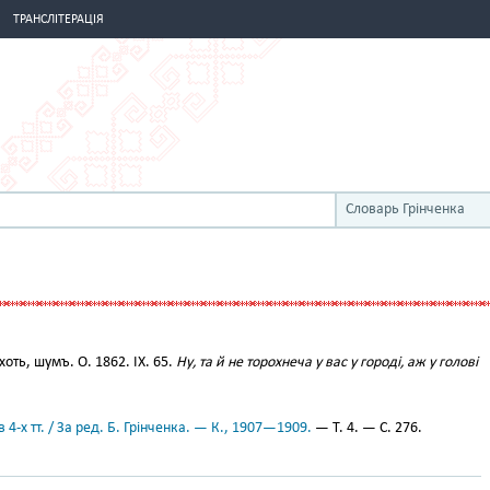
ТРАНСЛІТЕРАЦІЯ
Словарь Грінченка
хоть, шумъ. О. 1862. IX. 65.
Ну, та й не торохнеча у вас у городі, аж у голові
 4-х тт. / За ред. Б. Грінченка. — К., 1907—1909.
— Т. 4. — С. 276.