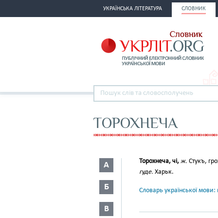
УКРАЇНСЬКА ЛІТЕРАТУРА
СЛОВНИК
ТОРОХНЕЧА
Торохнеча, чі,
ж.
Стукъ, гро
А
гуде.
Харьк.
Б
Словарь української мови: в
В