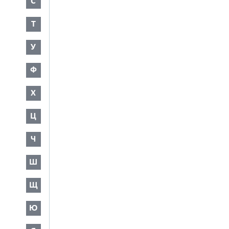
С
Т
У
Ф
Х
Ц
Ч
Ш
Щ
Ю