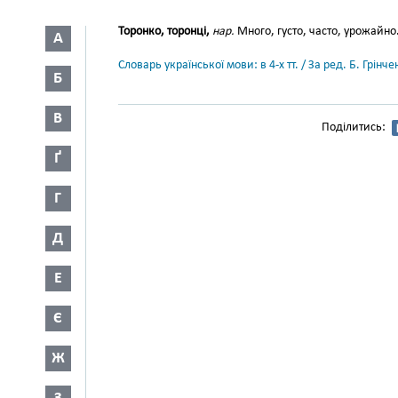
Торонко, торонці,
нар.
Много, густо, часто, урожайно. 
А
Словарь української мови: в 4-х тт. / За ред. Б. Грін
Б
В
Поділитись:
Ґ
Г
Д
Е
Є
Ж