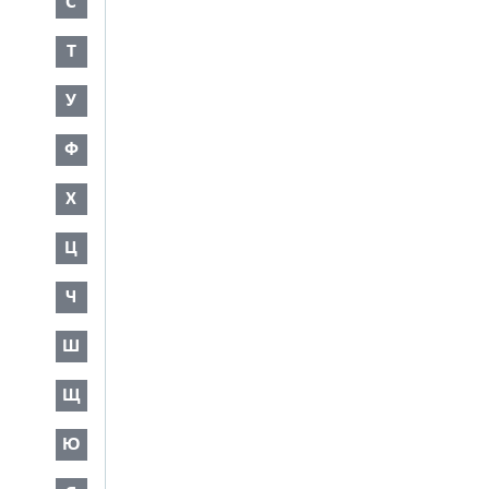
С
Т
У
Ф
Х
Ц
Ч
Ш
Щ
Ю