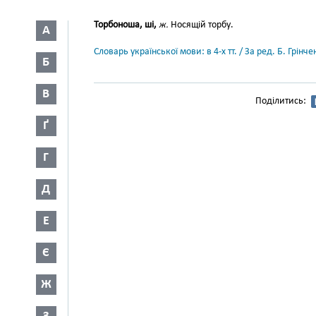
Торбоноша, ші,
ж.
Носящій торбу.
А
Словарь української мови: в 4-х тт. / За ред. Б. Грін
Б
В
Поділитись:
Ґ
Г
Д
Е
Є
Ж