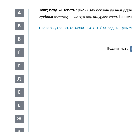
Топіт, поту,
м.
Топотъ? рысь?
Ми поїхали за ним у дог
А
добрим топотом, — не чув він, так дуже спав.
Новомос
Б
Словарь української мови: в 4-х тт. / За ред. Б. Грін
В
Поділитись:
Ґ
Г
Д
Е
Є
Ж