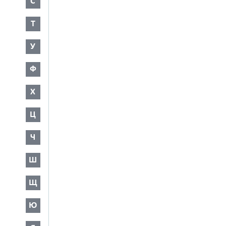
С
Т
У
Ф
Х
Ц
Ч
Ш
Щ
Ю