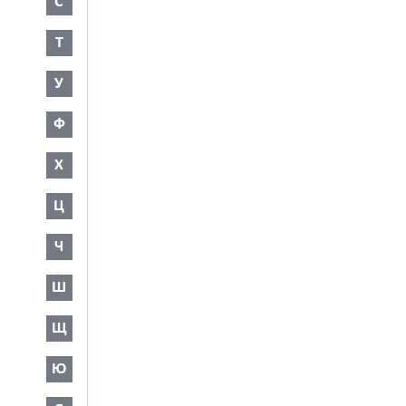
С
Т
У
Ф
Х
Ц
Ч
Ш
Щ
Ю