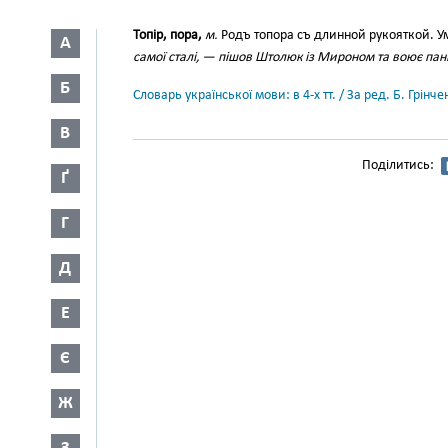
Топір, пора,
м.
Родъ топора съ длинной рукояткой. У
А
самої сталі, — пішов Штолюк із Мироном та воює пан
Б
Словарь української мови: в 4-х тт. / За ред. Б. Грін
В
Поділитись:
Ґ
Г
Д
Е
Є
Ж