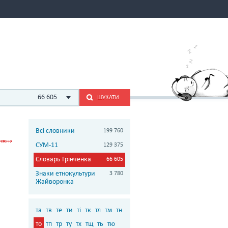
66 605
ШУКАТИ
Всі словники
199 760
СУМ-11
129 375
Словарь Грінченка
66 605
Знаки етнокультури
3 780
Жайворонка
та
тв
те
ти
ті
тк
тл
тм
тн
то
тп
тр
ту
тх
тщ
ть
тю