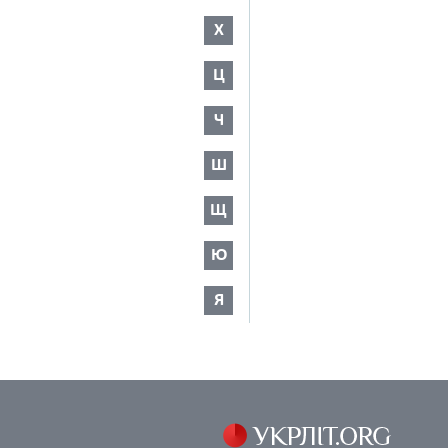
Х
Ц
Ч
Ш
Щ
Ю
Я