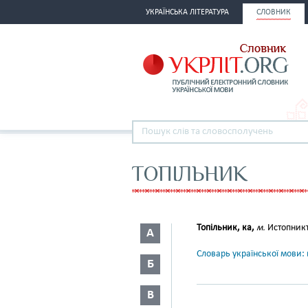
УКРАЇНСЬКА ЛІТЕРАТУРА
СЛОВНИК
ТОПІЛЬНИК
Топільник, ка,
м.
Истопникъ.
А
Словарь української мови: в
Б
В