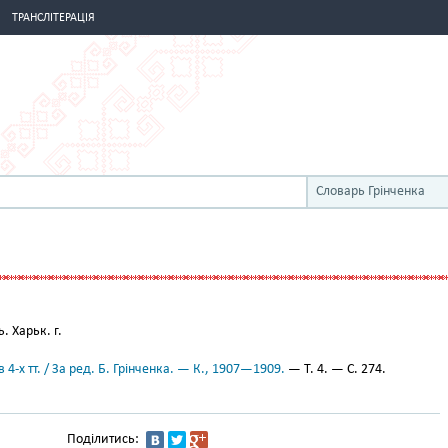
ТРАНСЛІТЕРАЦІЯ
Словарь Грінченка
 Харьк. г.
 4-х тт. / За ред. Б. Грінченка. — К., 1907—1909.
— Т. 4. — С. 274.
Поділитись: