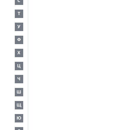
С
Т
У
Ф
Х
Ц
Ч
Ш
Щ
Ю