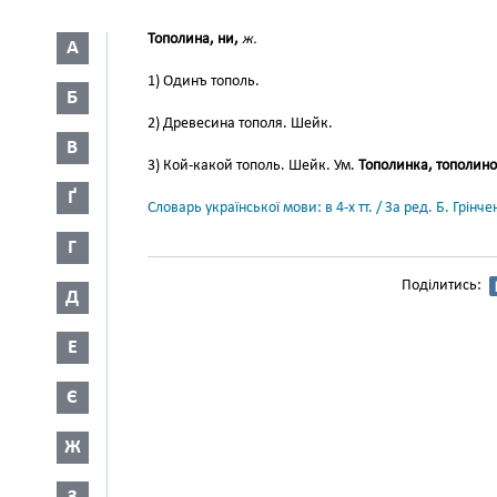
Тополина, ни,
ж.
А
1) Одинъ тополь.
Б
2) Древесина тополя. Шейк.
В
3) Кой-какой тополь. Шейк. Ум.
Тополинка, тополино
Ґ
Словарь української мови: в 4-х тт. / За ред. Б. Грін
Г
Поділитись:
Д
Е
Є
Ж