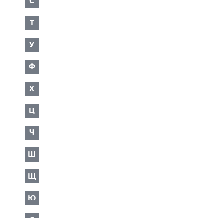
С
Т
У
Ф
Х
Ц
Ч
Ш
Щ
Ю