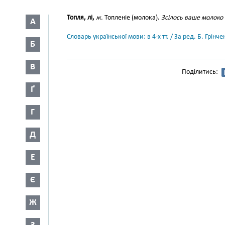
Топля, лі,
ж.
Топленіе (молока).
Зсілось ваше молоко 
А
Словарь української мови: в 4-х тт. / За ред. Б. Грін
Б
В
Поділитись:
Ґ
Г
Д
Е
Є
Ж