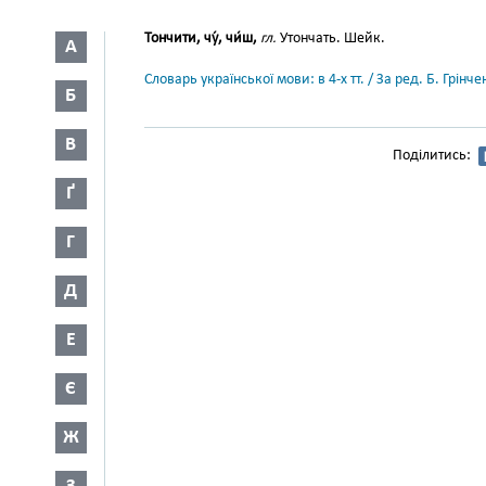
Тончити, чу́, чи́ш,
гл.
Утончать. Шейк.
А
Словарь української мови: в 4-х тт. / За ред. Б. Грін
Б
В
Поділитись:
Ґ
Г
Д
Е
Є
Ж