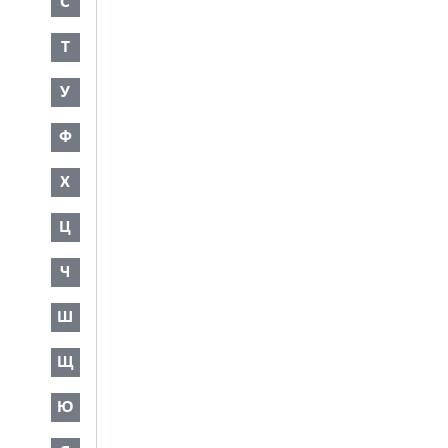
С
Т
У
Ф
Х
Ц
Ч
Ш
Щ
Ю