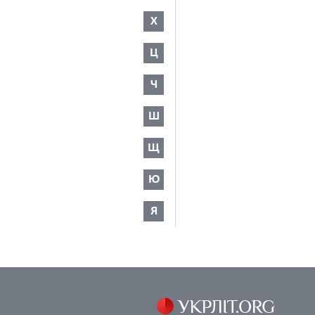
Х
Ц
Ч
Ш
Щ
Ю
Я