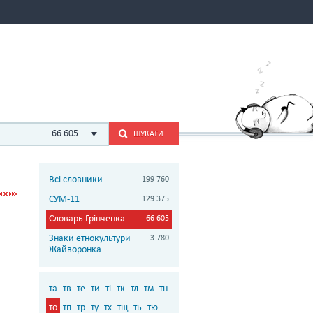
66 605
ШУКАТИ
Всі словники
199 760
СУМ-11
129 375
Словарь Грінченка
66 605
Знаки етнокультури
3 780
Жайворонка
та
тв
те
ти
ті
тк
тл
тм
тн
то
тп
тр
ту
тх
тщ
ть
тю