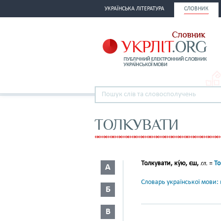
УКРАЇНСЬКА ЛІТЕРАТУРА
СЛОВНИК
ТОЛКУВАТИ
Толкувати, ку́ю, єш,
гл.
=
То
А
Словарь української мови: в
Б
В