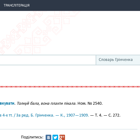
ТРАНСЛІТЕРАЦІЯ
Словарь Грінченка
вкувати
.
Толкуй бала, вона плахти пікала.
Ном. № 2540.
 4-х тт. / За ред. Б. Грінченка. — К., 1907—1909.
— Т. 4. — С. 272.
Поділитись: