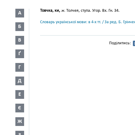
Товчка, ки,
ж.
Толчея, ступа. Угор. Вх. Гн. 34.
А
Словарь української мови: в 4-х тт. / За ред. Б. Грін
Б
В
Поділитись:
Ґ
Г
Д
Е
Є
Ж