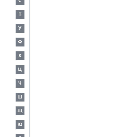
С
Т
У
Ф
Х
Ц
Ч
Ш
Щ
Ю