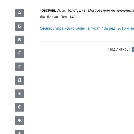
Товстуля, лі,
ж.
Толстушка.
Ота товстуля як поклонила
А
бік.
Левиц. Пов. 143.
Б
Словарь української мови: в 4-х тт. / За ред. Б. Грін
В
Поділитись:
Ґ
Г
Д
Е
Є
Ж