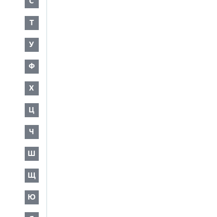
С
Т
У
Ф
Х
Ц
Ч
Ш
Щ
Ю