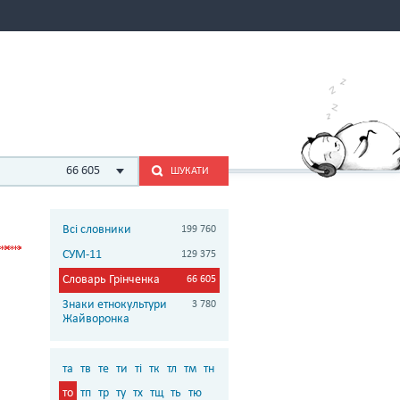
66 605
ШУКАТИ
Всі словники
199 760
СУМ-11
129 375
Словарь Грінченка
66 605
Знаки етнокультури
3 780
Жайворонка
та
тв
те
ти
ті
тк
тл
тм
тн
то
тп
тр
ту
тх
тщ
ть
тю