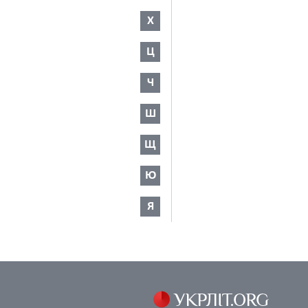
Х
Ц
Ч
Ш
Щ
Ю
Я