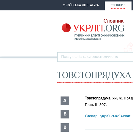
УКРАЇНСЬКА ЛІТЕРАТУРА
СЛОВНИК
ТОВСТОПРЯДУХА
Товстопрядуха, хи,
ж.
Пряд
А
Грин. II. 307.
Б
Словарь української мови: в
В