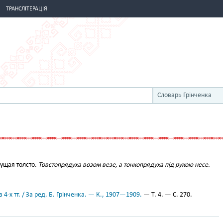
ТРАНСЛІТЕРАЦІЯ
Словарь Грінченка
ущая толсто.
Товстопрядуха возом везе, а тонкопрядуха під рукою несе.
 4-х тт. / За ред. Б. Грінченка. — К., 1907—1909.
— Т. 4. — С. 270.