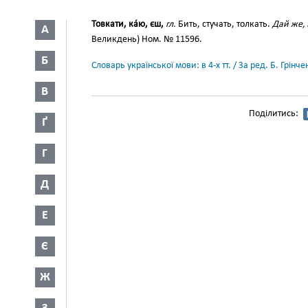
Товкати, ка́ю, єш,
гл.
Бить, стучать, толкать.
Дай же,
А
Великдень) Ном. № 11596.
Б
Словарь української мови: в 4-х тт. / За ред. Б. Грін
В
Поділитись:
Ґ
Г
Д
Е
Є
Ж