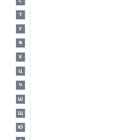
С
Т
У
Ф
Х
Ц
Ч
Ш
Щ
Ю