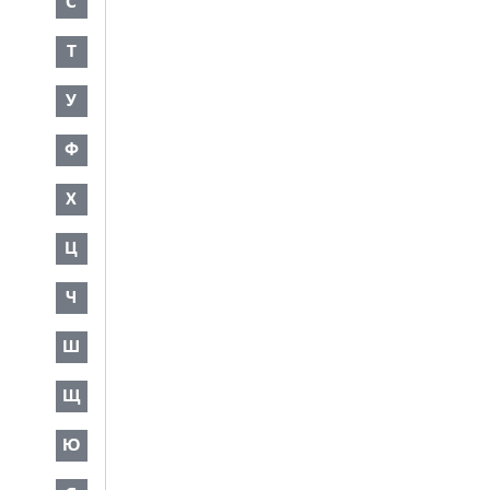
С
Т
У
Ф
Х
Ц
Ч
Ш
Щ
Ю