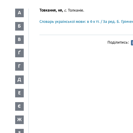
Товкання, ня,
с.
Толканіе.
А
Словарь української мови: в 4-х тт. / За ред. Б. Грін
Б
В
Поділитись:
Ґ
Г
Д
Е
Є
Ж