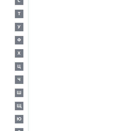
С
Т
У
Ф
Х
Ц
Ч
Ш
Щ
Ю