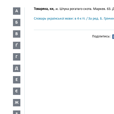
Товаряка, ки,
ж.
Штука рогатаго скота. Маркев. 63. Д
А
Словарь української мови: в 4-х тт. / За ред. Б. Грін
Б
В
Поділитись:
Ґ
Г
Д
Е
Є
Ж