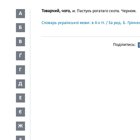
Товарчий, чого,
м.
Пастухъ рогатаго скота. Черном.
А
Словарь української мови: в 4-х тт. / За ред. Б. Грін
Б
В
Поділитись:
Ґ
Г
Д
Е
Є
Ж