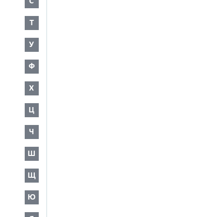
С
Т
У
Ф
Х
Ц
Ч
Ш
Щ
Ю