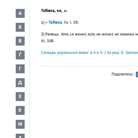
Тобівка, ки,
ж.
А
1) =
Табівка
. Гн. І. 59.
Б
2) Ранець.
Хоть ся женит, хоть не женит, не поможе ж
В
III. 108.
Словарь української мови: в 4-х тт. / За ред. Б. Грін
Ґ
Г
Поділитись:
Д
Е
Є
Ж