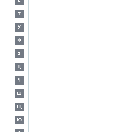
С
Т
У
Ф
Х
Ц
Ч
Ш
Щ
Ю