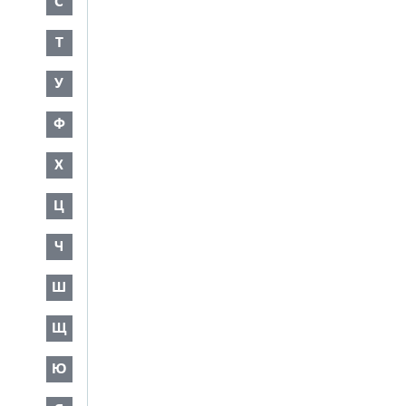
С
Т
У
Ф
Х
Ц
Ч
Ш
Щ
Ю