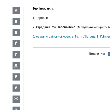
Терпіння, ня,
с.
А
1) Терпѣніе.
Б
2) Страданіе. Ум.
Терпіннячко
.
За терпіннячко дасть Б
В
Словарь української мови: в 4-х тт. / За ред. Б. Грін
Ґ
Поділитись:
Г
Д
Е
Є
Ж