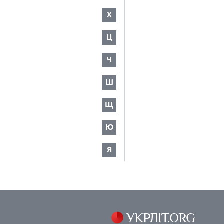
Х
Ц
Ч
Ш
Щ
Ю
Я