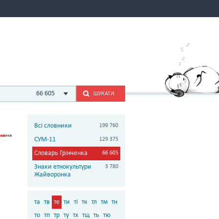
66 605
ШУКАТИ
Всі словники
199 760
СУМ-11
129 375
Словарь Грінченка
66 605
Знаки етнокультури
3 780
Жайворонка
та
тв
те
ти
ті
тк
тл
тм
тн
то
тп
тр
ту
тх
тщ
ть
тю