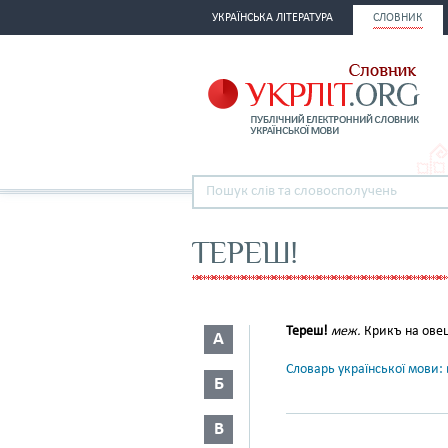
УКРАЇНСЬКА ЛІТЕРАТУРА
СЛОВНИК
ТЕРЕШ!
Тереш!
меж.
Крикъ на овец
А
Словарь української мови: в
Б
В