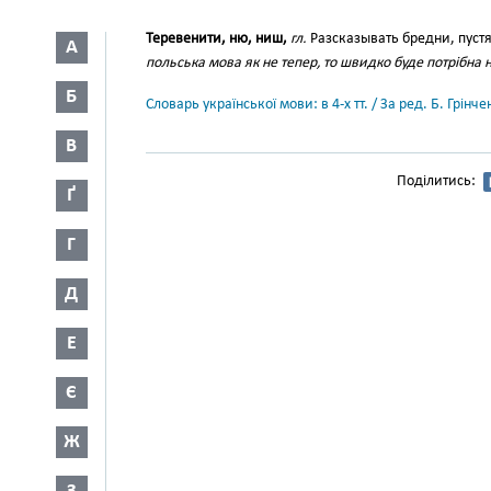
Теревенити, ню, ниш,
гл.
Разсказывать бредни, пуст
А
польська мова як не тепер, то швидко буде потрібна н
Б
Словарь української мови: в 4-х тт. / За ред. Б. Грін
В
Поділитись:
Ґ
Г
Д
Е
Є
Ж