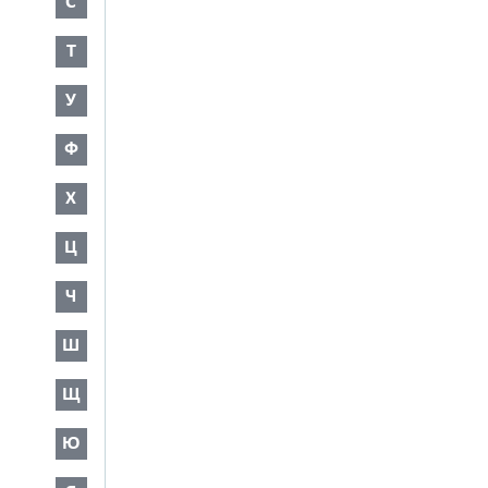
С
Т
У
Ф
Х
Ц
Ч
Ш
Щ
Ю