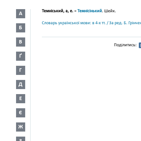
Темніський, а, е.
=
Темнісінький
. Шейк.
А
Словарь української мови: в 4-х тт. / За ред. Б. Грін
Б
В
Поділитись:
Ґ
Г
Д
Е
Є
Ж