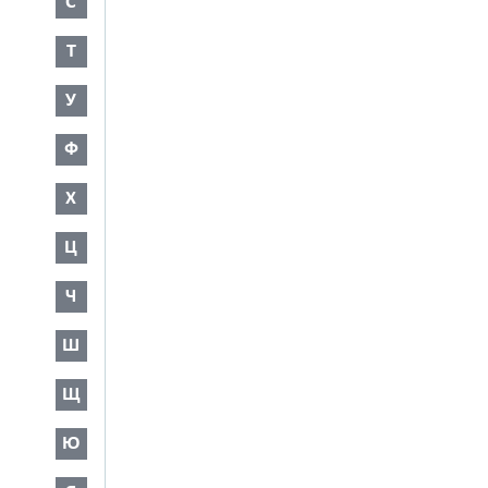
С
Т
У
Ф
Х
Ц
Ч
Ш
Щ
Ю