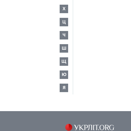
Х
Ц
Ч
Ш
Щ
Ю
Я