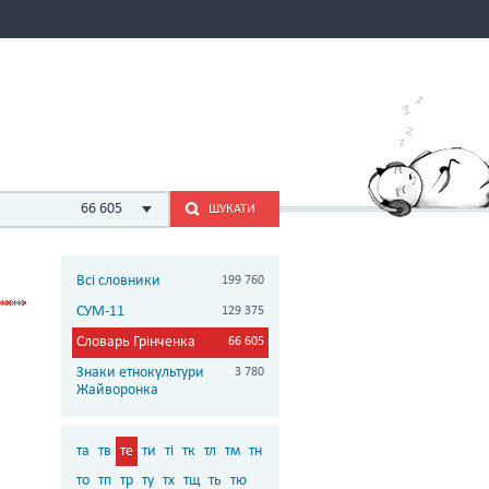
66 605
ШУКАТИ
Всі словники
199 760
СУМ-11
129 375
Словарь Грінченка
66 605
Знаки етнокультури
3 780
Жайворонка
та
тв
те
ти
ті
тк
тл
тм
тн
то
тп
тр
ту
тх
тщ
ть
тю