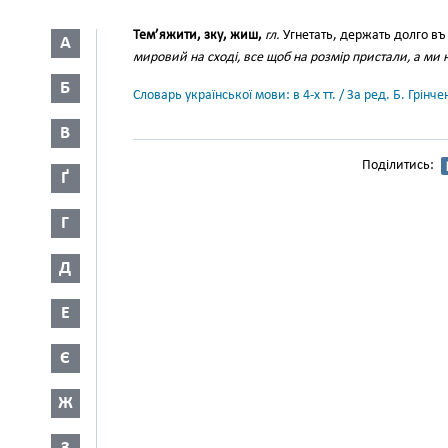
Тем’яжити, зку, жиш,
гл.
Угнетать, держать долго в
А
мировий на сході, все щоб на розмір пристали, а ми н
Б
Словарь української мови: в 4-х тт. / За ред. Б. Грін
В
Поділитись:
Ґ
Г
Д
Е
Є
Ж