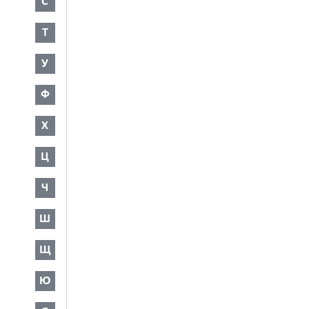
С
Т
У
Ф
Х
Ц
Ч
Ш
Щ
Ю