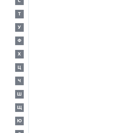
С
Т
У
Ф
Х
Ц
Ч
Ш
Щ
Ю