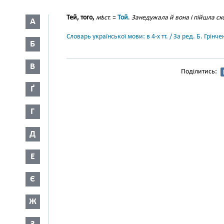
Тей, того,
мѣст.
=
Той
.
Занедужала й вона і пійшла ско
А
Словарь української мови: в 4-х тт. / За ред. Б. Грін
Б
В
Поділитись:
Ґ
Г
Д
Е
Є
Ж