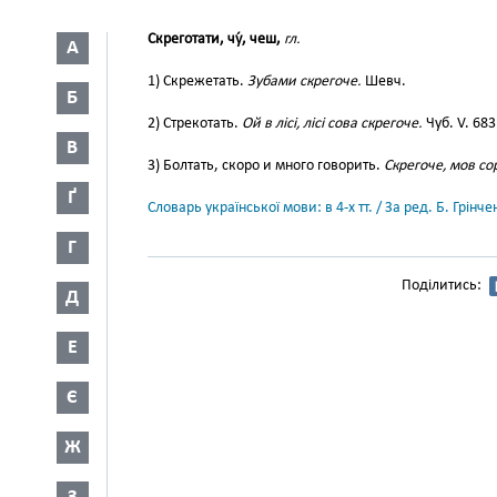
Скреготати, чу́, чеш,
гл.
А
1) Скрежетать.
Зубами скрегоче.
Шевч.
Б
2) Стрекотать.
Ой в лісі, лісі сова скрегоче.
Чуб. V. 683
В
3) Болтать, скоро и много говорить.
Скрегоче, мов сор
Ґ
Словарь української мови: в 4-х тт. / За ред. Б. Грін
Г
Поділитись:
Д
Е
Є
Ж