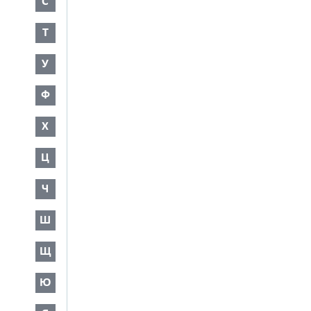
С
Т
У
Ф
Х
Ц
Ч
Ш
Щ
Ю