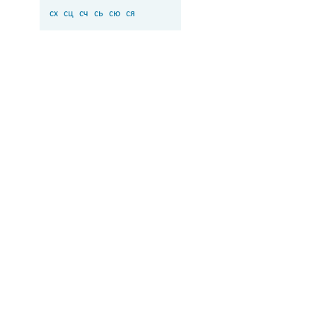
сх
сц
сч
сь
сю
ся