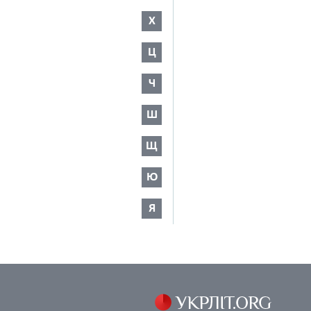
Х
Ц
Ч
Ш
Щ
Ю
Я