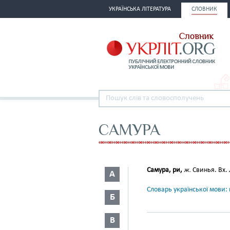
УКРАЇНСЬКА ЛІТЕРАТУРА
СЛОВНИК
САМУРА
Самура, ри,
ж.
Свинья. Вх. 
А
Словарь української мови: в
Б
В