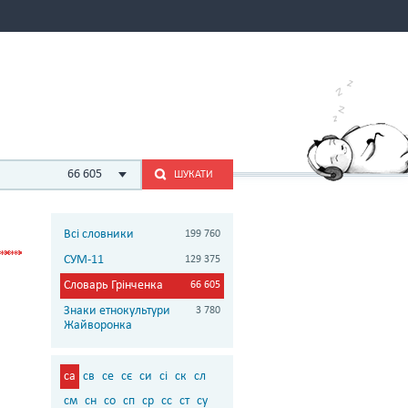
66 605
ШУКАТИ
Всі словники
199 760
СУМ-11
129 375
Словарь Грінченка
66 605
Знаки етнокультури
3 780
Жайворонка
са
св
се
сє
си
сі
ск
сл
см
сн
со
сп
ср
сс
ст
су