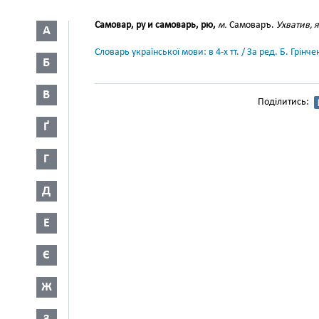
Самовар, ру и самоварь, рю,
м.
Самоваръ.
Ухватив, 
А
Словарь української мови: в 4-х тт. / За ред. Б. Грін
Б
В
Поділитись:
Ґ
Г
Д
Е
Є
Ж