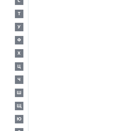
С
Т
У
Ф
Х
Ц
Ч
Ш
Щ
Ю