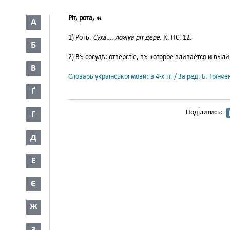
Ріт, рота,
м.
А
1) Ротъ.
Суха…. ложка ріт дере.
К. ПС. 12.
Б
2) Въ сосудѣ: отверстіе, въ которое вливается и выли
В
Словарь української мови: в 4-х тт. / За ред. Б. Грін
Ґ
Поділитись:
Г
Д
Е
Є
Ж