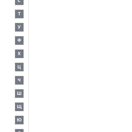
С
Т
У
Ф
Х
Ц
Ч
Ш
Щ
Ю