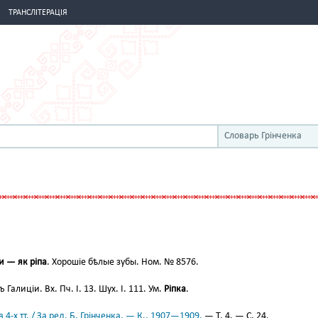
ТРАНСЛІТЕРАЦІЯ
Словарь Грінченка
и — як ріпа
. Хорошіе бѣлые зубы. Ном. № 8576.
 Галиціи. Вх. Пч. І. 13. Шух. І. 111. Ум.
Ріпка
.
 4-х тт. / За ред. Б. Грінченка. — К., 1907—1909.
— Т. 4. — С. 24.