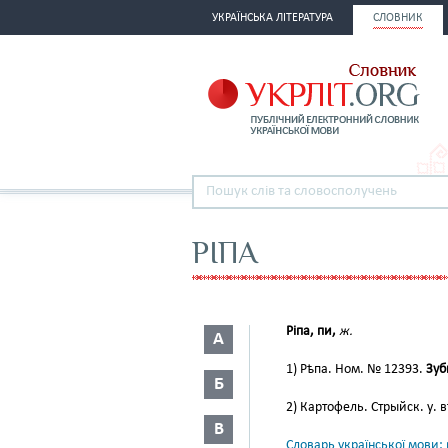
УКРАЇНСЬКА ЛІТЕРАТУРА
СЛОВНИК
РІПА
Ріпа, пи,
ж.
А
1) Рѣпа. Ном. № 12393.
Зуб
Б
2) Картофель. Стрыйск. у. въ
В
Словарь української мови: в