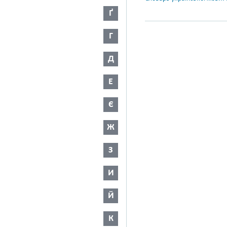
Ґ
Г
Д
Е
Є
Ж
З
И
Й
К