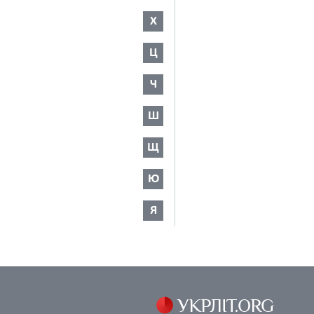
Х
Ц
Ч
Ш
Щ
Ю
Я