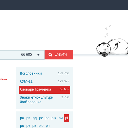
66 605
ШУКАТИ
Всі словники
199 760
СУМ-11
129 375
Словарь Грінченка
66 605
Знаки етнокультури
3 780
Жайворонка
ра
рв
рд
ре
рє
рж
ри
рі
ро
ру
рь
рю
ря