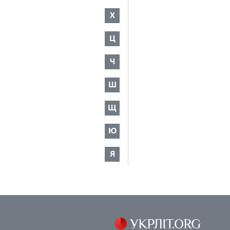
Х
Ц
Ч
Ш
Щ
Ю
Я