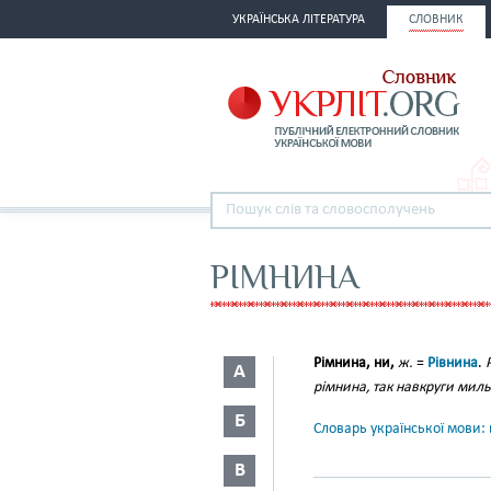
УКРАЇНСЬКА ЛІТЕРАТУРА
СЛОВНИК
РІМНИНА
Рімнина, ни,
ж.
=
Рівнина
.
А
рімнина, так навкруги миль
Б
Словарь української мови: в
В