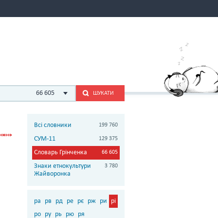
66 605
ШУКАТИ
Всі словники
199 760
СУМ-11
129 375
Словарь Грінченка
66 605
Знаки етнокультури
3 780
Жайворонка
ра
рв
рд
ре
рє
рж
ри
рі
ро
ру
рь
рю
ря