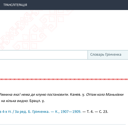
ТРАНСЛІТЕРАЦІЯ
Словарь Грінченка
Рімнина яка! нема де клуню постановити.
Канев. у.
Оттам коло Маньківки
 на кілька видно.
Брацл. у.
 4-х тт. / За ред. Б. Грінченка. — К., 1907—1909.
— Т. 4. — С. 23.