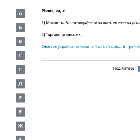
Різник, ка,
м.
А
1) Мясникъ.
Не витріщайся ні на кого, як коза на різн
Б
2) Торговецъ мясомъ.
В
Словарь української мови: в 4-х тт. / За ред. Б. Грін
Ґ
Поділитись:
Г
Д
Е
Є
Ж