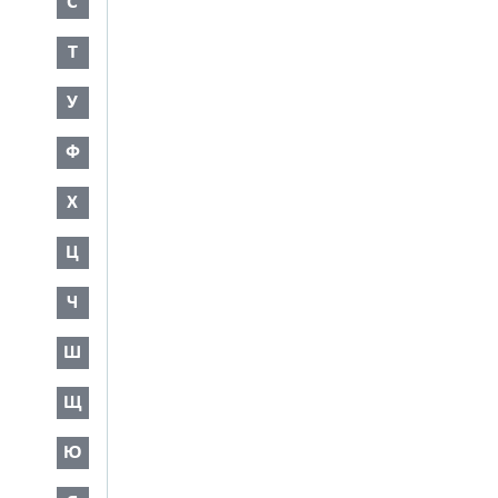
С
Т
У
Ф
Х
Ц
Ч
Ш
Щ
Ю