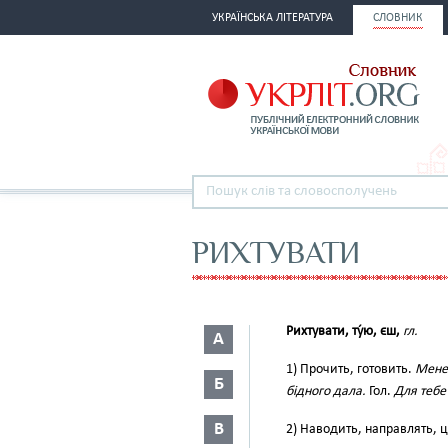
УКРАЇНСЬКА ЛІТЕРАТУРА
СЛОВНИК
РИХТУВАТИ
Рихтувати, ту́ю, єш,
гл.
А
1) Прочить, готовить.
Мене 
Б
бідного дала.
Гол.
Для тебе
В
2) Наводить, направлять, ц