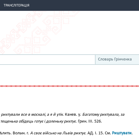
ТРАНСЛІТЕРАЦІЯ
Словарь Грінченка
рихтували все в москалі, а я й утік.
Канев. у.
Багатому рихтувала, за
 тещенька обідець готує і доленьку рихтує.
Грин. III. 526.
ѣлить. Волын. г.
А своє військо на Львів рихтує.
АД. І. 15. См.
Риштувати
.