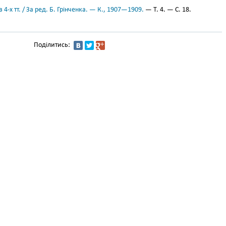
 4-х тт. / За ред. Б. Грінченка. — К., 1907—1909.
— Т. 4. — С. 18.
Поділитись: