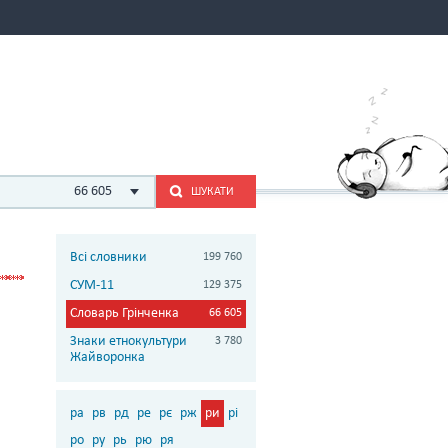
66 605
ШУКАТИ
Всі словники
199 760
СУМ-11
129 375
Словарь Грінченка
66 605
Знаки етнокультури
3 780
Жайворонка
ра
рв
рд
ре
рє
рж
ри
рі
ро
ру
рь
рю
ря