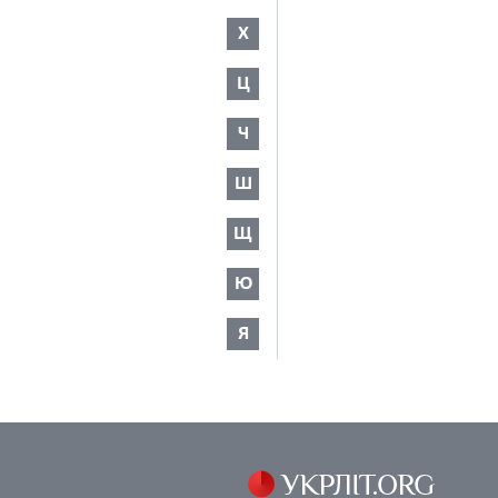
Х
Ц
Ч
Ш
Щ
Ю
Я