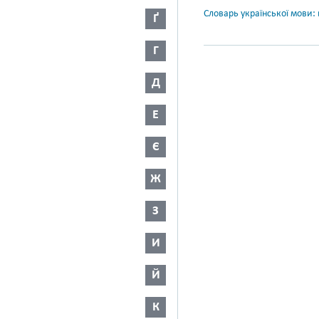
Словарь української мови: в
Ґ
Г
Д
Е
Є
Ж
З
И
Й
К