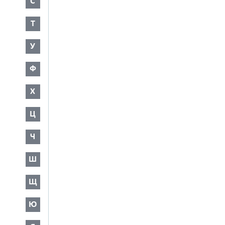
С
Т
У
Ф
Х
Ц
Ч
Ш
Щ
Ю