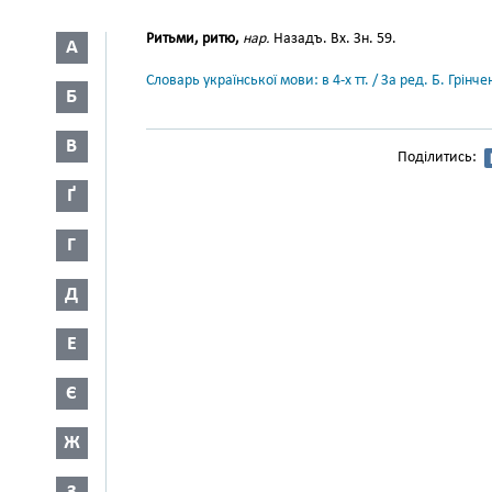
Ритьми, ритю,
нар.
Назадъ. Вх. Зн. 59.
А
Словарь української мови: в 4-х тт. / За ред. Б. Грін
Б
В
Поділитись:
Ґ
Г
Д
Е
Є
Ж